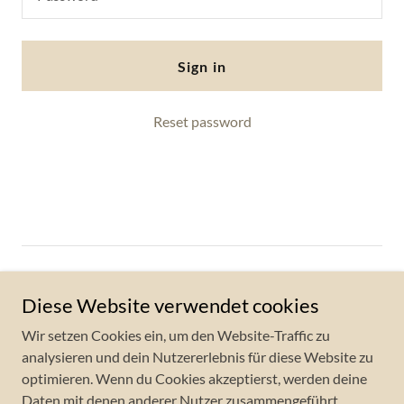
Sign in
Reset password
Copyright © 2026 Karin Gartner Photography & Yoga - All
Rights Reserved.
Diese Website verwendet cookies
Wir setzen Cookies ein, um den Website-Traffic zu
Datenschutzerklärung
analysieren und dein Nutzererlebnis für diese Website zu
YOUR FLOW in FOCUS
optimieren. Wenn du Cookies akzeptierst, werden deine
Impressum / Kontakt
Daten mit denen anderer Nutzer zusammengeführt.